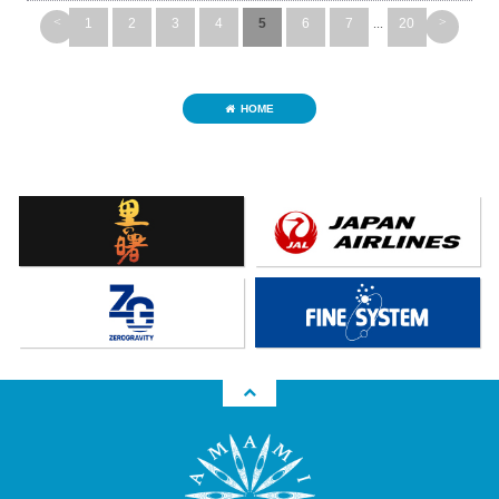
<
>
1
2
3
4
5
6
7
...
20
HOME