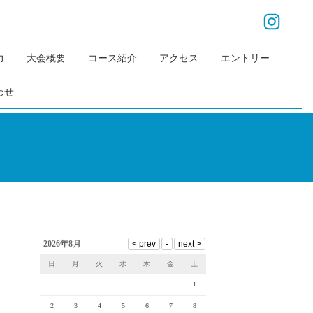
力
大会概要
コース紹介
アクセス
エントリー
わせ
2026年8月
日
月
火
水
木
金
土
1
2
3
4
5
6
7
8