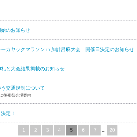
開始のお知らせ
シーカヤックマラソン in 加計呂麻大会 開催日決定のお知らせ
御礼と大会結果掲載のお知らせ
伴う交通規制について
に後夜祭会場案内
ト決定！
1
2
3
4
5
6
7
...
20