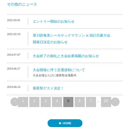
その他のニュース
2025-03-01
エントリー開始のお知らせ
2025-02-24
第33回奄美シーカヤックマラソン in 加計呂麻大会
開催日決定のお知らせ
2024-07-07
大会終了の御礼と大会結果掲載のお知らせ
2024-06-27
大会開催に伴う交通規制について
大会会場ならびに後夜祭会場案内
2024-06-24
後夜祭ゲスト決定！
<
>
1
2
3
4
5
6
7
...
20
HOME