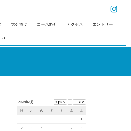
力
大会概要
コース紹介
アクセス
エントリー
わせ
2026年8月
日
月
火
水
木
金
土
1
2
3
4
5
6
7
8