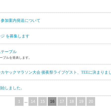
＆参加案内発送について
ジ を募集します
ムテーブル
ーブルを発表します。
シーカヤックマラソン大会 後夜祭ライブゲスト、TEEに決まりま
開始しました。
1
...
14
15
16
17
18
19
20