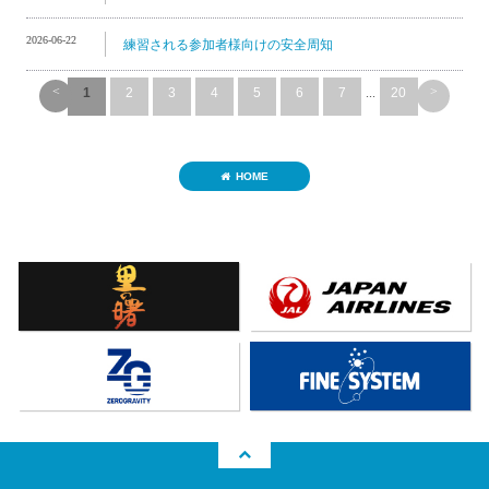
2026-06-22
練習される参加者様向けの安全周知
<
>
1
2
3
4
5
6
7
...
20
HOME