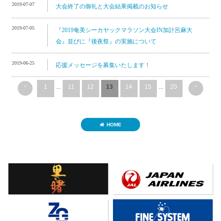
2019-07-07
大会終了の御礼と大会結果掲載のお知らせ
2019-07-05
『2019奄美シーカヤックマラソン大会IN加計呂麻大
会』並びに『後夜祭』の実施について
2019-06-25
応援メッセージを募集いたします！
<
>
1
...
11
12
13
14
15
...
20
HOME