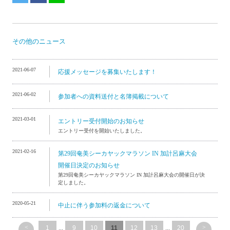
その他のニュース
2021-06-07
応援メッセージを募集いたします！
2021-06-02
参加者への資料送付と名簿掲載について
2021-03-01
エントリー受付開始のお知らせ
エントリー受付を開始いたしました。
2021-02-16
第29回奄美シーカヤックマラソン IN 加計呂麻大会
開催日決定のお知らせ
第29回奄美シーカヤックマラソン IN 加計呂麻大会の開催日が決
定しました。
2020-05-21
中止に伴う参加料の返金について
<
>
1
...
9
10
11
12
13
...
20