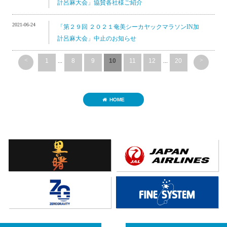
計呂麻大会」協賛各社様ご紹介
2021-06-24
「第２９回 ２０２１奄美シーカヤックマラソンIN加
計呂麻大会」中止のお知らせ
<
>
1
...
8
9
10
11
12
...
20
HOME