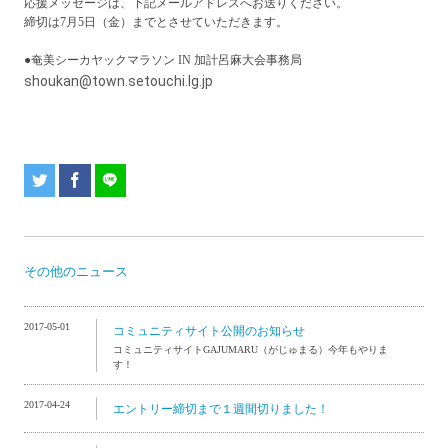
応援メッセージは、下記メールアドレスへお送りください。
締切は7月5日（金）までとさせていただきます。
●奄美シーカヤックマラソン IN 加計呂麻大会事務局
shoukan@town.setouchi.lg.jp
その他のニュース
2017-05-01
コミュニティサイト公開のお知らせ
コミュニティサイトGAJUMARU（がじゅまる）今年もやりま
す！
2017-04-24
エントリー締切まで１週間切りました！