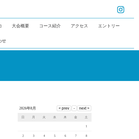
力
大会概要
コース紹介
アクセス
エントリー
わせ
2026年8月
日
月
火
水
木
金
土
1
2
3
4
5
6
7
8