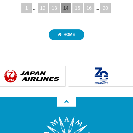
1
...
12
13
14
15
16
...
20
HOME