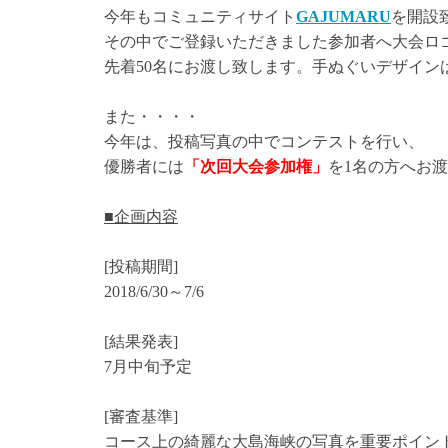
今年もコミュニティサイト
GAJUMARU
を開設
その中でご登録いただきました参加者へ大会ロ
先着50名にお渡し致します。手ぬぐいデザイン
また・・・・
今年は、投稿写真の中でコンテストを行い、
優勝者には
「次回大会参加権」
を1名の方へお
■企画内容
[投稿期間]
2018/6/30～7/6
[結果発表]
7月中旬予定
[審査基準]
コース上の綺麗な大島海峡の写真を重要ポイン