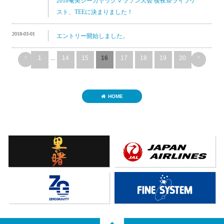
2018奄美シーカヤックマラソン大会 後夜祭ライブゲ
スト、TEEに決まりました！
2018-03-01
エントリー開始しました。
<
>
1
...
14
15
16
17
18
19
20
HOME