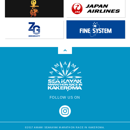
FOLLOW US ON
©2017 AMAMI SEAKAYAK MARATHON RACE IN KAKEROMA.