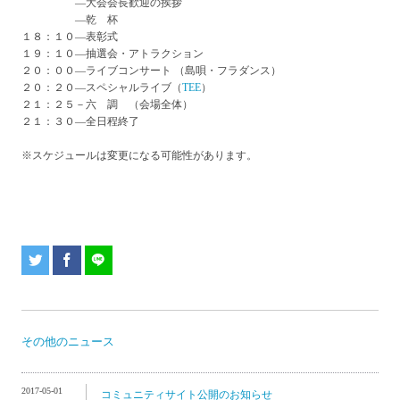
―大会会長歓迎の挨拶
―乾 杯
１８：１０―表彰式
１９：１０―抽選会・アトラクション
２０：００―ライブコンサート （島唄・フラダンス）
２０：２０―スペシャルライブ（
TEE
）
２１：２５－六 調 （会場全体）
２１：３０―全日程終了
※スケジュールは変更になる可能性があります。
その他のニュース
2017-05-01
コミュニティサイト公開のお知らせ