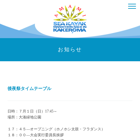
お知らせ
後夜祭タイムテーブル
日時：７月１日（日）17:45～
場所：大湊緑地公園
１７：４５―オープニング（ホノホシ太鼓・フラダンス）
１８：００―大会実行委員長挨拶