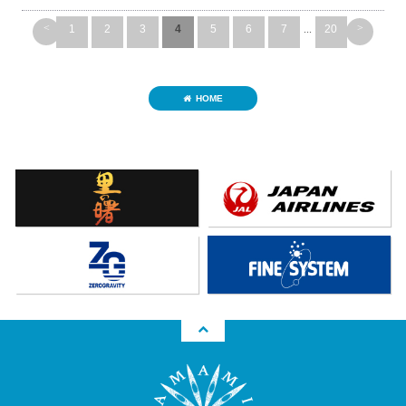
<
>
1
2
3
4
5
6
7
...
20
HOME