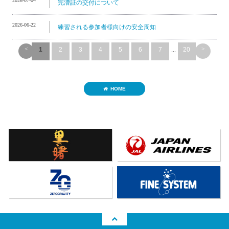
2026-07-04
完漕証の交付について
2026-06-22
練習される参加者様向けの安全周知
<
>
1
2
3
4
5
6
7
...
20
HOME