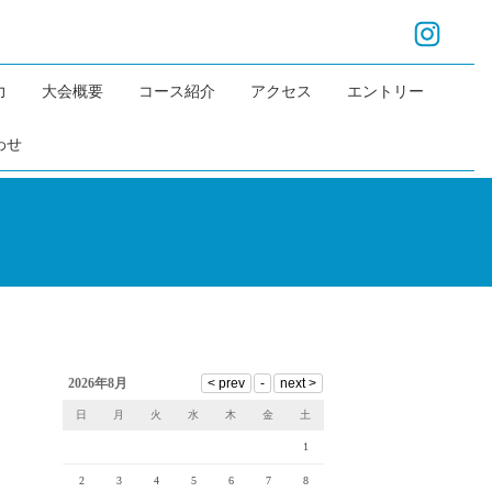
力
大会概要
コース紹介
アクセス
エントリー
わせ
2026年8月
日
月
火
水
木
金
土
1
2
3
4
5
6
7
8