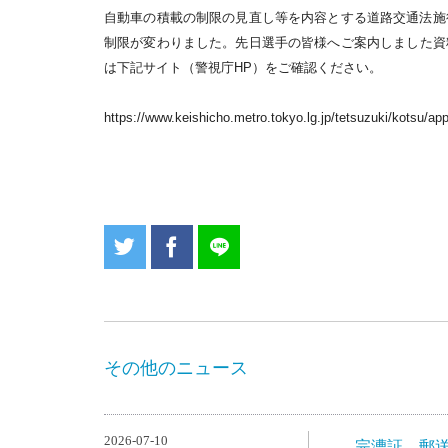
自動車の積載の制限の見直し等を内容とする道路交通法施
制
限が変わりました。先日選手の皆様へご案内しました資
は下記サイト（警視庁HP）をご確認ください。
https://www.keishicho.metro.tokyo.lg.jp/tetsuzuki/kotsu/app
その他のニュース
2026-07-10
完漕証 郵