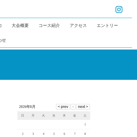
力
大会概要
コース紹介
アクセス
エントリー
わせ
2026年8月
日
月
火
水
木
金
土
1
2
3
4
5
6
7
8