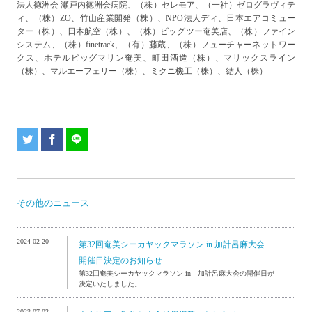
法人徳洲会 瀬戸内徳洲会病院、（株）セレモア、（一社）ゼログラヴィテ
ィ、（株）ZO、竹山産業開発（株）、NPO法人ディ、日本エアコミュー
ター（株）、日本航空（株）、（株）ビッグツー奄美店、（株）ファイン
システム、（株）finetrack、（有）藤蔵、（株）フューチャーネットワー
クス、ホテルビッグマリン奄美、町田酒造（株）、マリックスライン
（株）、マルエーフェリー（株）、ミクニ機工（株）、結人（株）
その他のニュース
2024-02-20
第32回奄美シーカヤックマラソン in 加計呂麻大会
開催日決定のお知らせ
第32回奄美シーカヤックマラソン in 加計呂麻大会の開催日が
決定いたしました。
2023-07-02