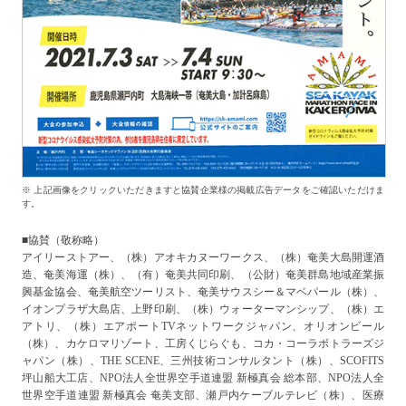
※ 上記画像をクリックいただきますと協賛企業様の掲載広告データをご確認いただけま
す。
■協賛（敬称略）
アイリーストアー、（株）アオキカヌーワークス、（株）奄美大島開運酒
造、奄美海運（株）、（有）奄美共同印刷、（公財）奄美群島地域産業振
興基金協会、奄美航空ツーリスト、奄美サウスシー＆マベパール（株）、
イオンプラザ大島店、上野印刷、（株）ウォーターマンシップ、（株）エ
アトリ、（株）エアポートTVネットワークジャパン、オリオンビール
（株）、カケロマリゾート、工房くじらぐも、コカ・コーラボトラーズジ
ャパン（株）、THE SCENE、三州技術コンサルタント（株）、SCOFITS
坪山船大工店、NPO法人全世界空手道連盟 新極真会 総本部、NPO法人全
世界空手道連盟 新極真会 奄美支部、瀬戸内ケーブルテレビ（株）、医療