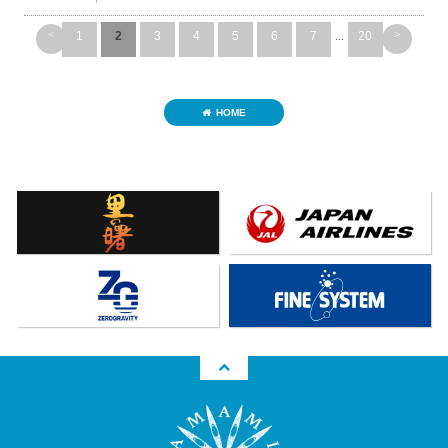
<
>
1
2
3
4
5
6
7
...
20
HOME